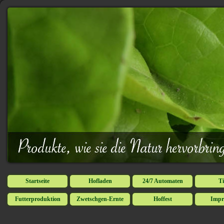
Startseite
Hofladen
24/7 Automaten
Ti
Futterproduktion
Zwetschgen-Ernte
Hoffest
Impr