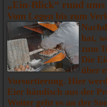
„Ein-Blick“ rund ums 
Vom Legen bis zum Ver
Nachd
hat, w
zum Te
Die Ei
über e
Vorsortierung. Hier wer
Eier händisch aus der Pr
Weiter geht es an der So